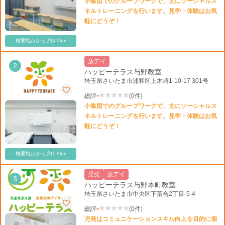
小集団でのグループワークで、主にソーシャルス
キルトレーニングを行います。見学・体験はお気
軽にどうぞ！
検索地点から 約4.9km
放デイ
2
ハッピーテラス与野教室
埼玉県さいたま市浦和区上木崎1-10-17 301号
-
総評
(0件)
小集団でのグループワークで、主にソーシャルス
キルトレーニングを行います。見学・体験はお気
軽にどうぞ！
検索地点から 約1.9km
児発
放デイ
3
ハッピーテラス与野本町教室
埼玉県さいたま市中央区下落合2丁目-5-4
-
総評
(0件)
児発はコミュニケーションスキル向上を目的に個