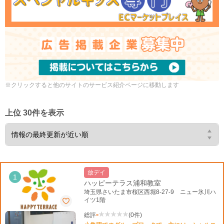
※クリックすると他のサイトのサービス紹介ページに移動します
上位 30件を表示
放デイ
1
ハッピーテラス浦和教室
埼玉県さいたま市桜区西堀8-27-9 ニュー氷川ハ
イツ1階
-
総評
(0件)