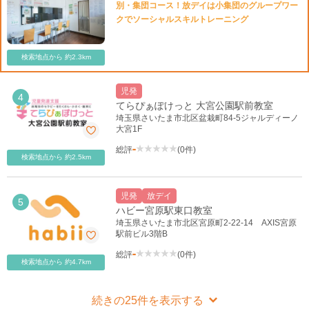
別・集団コース！放デイは小集団のグループワー
クでソーシャルスキルトレーニング
検索地点から 約2.3km
児発
4
てらぴぁぽけっと 大宮公園駅前教室
15
埼玉県さいたま市北区盆栽町84-5ジャルディーノ
大宮1F
5
-
22
29
総評
(0件)
検索地点から 約2.5km
児発
放デイ
5
ハビー宮原駅東口教室
埼玉県さいたま市北区宮原町2-22-14 AXIS宮原
駅前ビル3階B
-
総評
(0件)
検索地点から 約4.7km
27
9
続きの25件を表示する
4