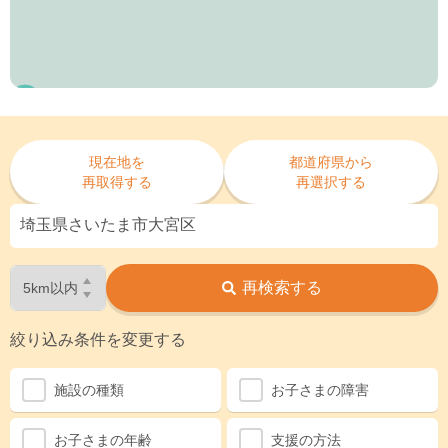
23
19
2
12
28
現在地を
都道府県から
3
再取得する
再選択する
再検索する
30
絞り込み条件を変更する
施設の種類
お子さまの障害
お子さまの年齢
支援の方法