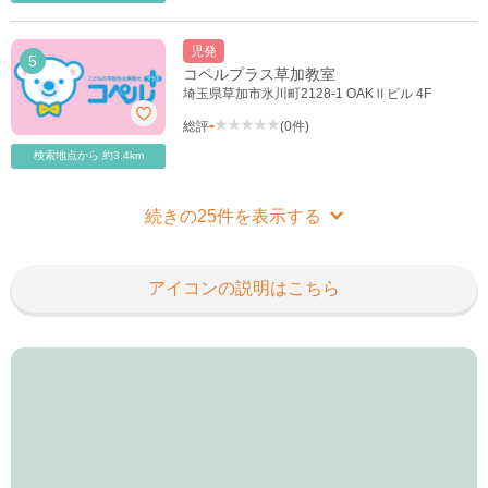
児発
5
コペルプラス草加教室
埼玉県草加市氷川町2128-1 OAKⅡビル 4F
-
総評
(0件)
検索地点から 約3.4km
続きの25件を表示する
アイコンの説明はこちら
22