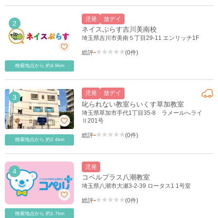
児発
放デイ
2
ネイスぷらす吉川美南校
埼玉県吉川市美南５丁目29-11 エンリッチ1F
-
総評
(0件)
検索地点から 約4.9km
児発
放デイ
3
叱られない教室らいくす草加教室
埼玉県草加市手代1丁目35-8 ラメールへライ
Ⅱ201号
-
総評
(0件)
検索地点から 約2.4km
児発
4
2
コペルプラス八潮教室
埼玉県八潮市大瀬3-2-39 ロータス1 1号室
-
総評
(0件)
検索地点から 約1.7km