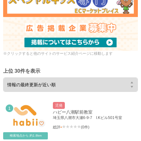
※クリックすると他のサイトのサービス紹介ページに移動します
上位 30件を表示
児発
1
ハビー八潮駅前教室
埼玉県八潮市大瀬6-9-7 I.Kビル501号室
-
総評
(0件)
検索地点から 約1.8km