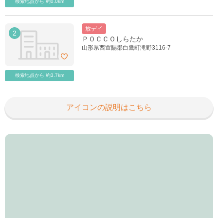
検索地点から 約0.0km
放デイ
2
ＰＯＣＣＯしらたか
山形県西置賜郡白鷹町滝野3116-7
検索地点から 約3.7km
アイコンの説明はこちら