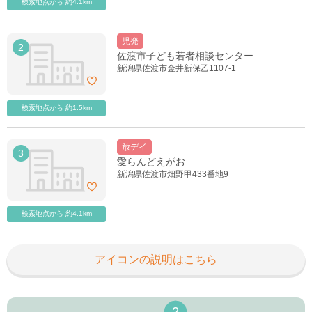
検索地点から 約4.1km
児発
2
佐渡市子ども若者相談センター
新潟県佐渡市金井新保乙1107-1
検索地点から 約1.5km
放デイ
3
愛らんどえがお
新潟県佐渡市畑野甲433番地9
検索地点から 約4.1km
アイコンの説明はこちら
2