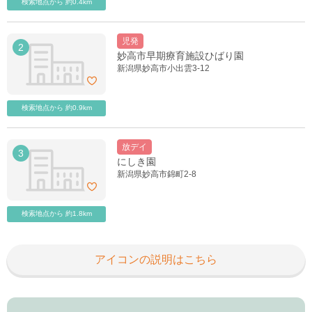
検索地点から 約0.4km
児発
2
妙高市早期療育施設ひばり園
新潟県妙高市小出雲3-12
検索地点から 約0.9km
放デイ
3
にしき園
新潟県妙高市錦町2-8
検索地点から 約1.8km
アイコンの説明はこちら